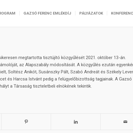
ROGRAM
GAZSÓ FERENC EMLÉKDÍJ
PÁLYÁZATOK
KONFERENC
eresen megtartotta tisztújító közgyűlését 2021. október 13-án.
ámolóját, az Alapszabály módosítását. A közgyűlés ezután egyenké
lt, Soltész Anikót, Susánszky Pált, Szabó Andreát és Székely Leve
cet és Harcsa Istvánt pedig a felügyelőbizottság tagjainak. A Gazsó
lyt a Társaság tiszteletbeli elnökének tekintik.