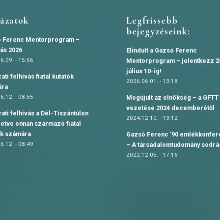
yázatok
Legfrissebb
bejegyzéseink:
 Ferenc Mentorprogram –
vás 2026
Elindult a Gazsó Ferenc
6.09. - 15:56
Mentorprogram – jelentkezz 2
július 10-ig!
ati felhívás fiatal kutatók
2026.06.01. - 13:18
ára
6.12. - 08:55
Megújult az elnökség – a GFTT 
vezetése 2024 decemberétől
ati felhívás a Dél-Tiszántúlon
2024.12.10. - 13:12
lletve onnan származó fiatal
ók számára
Gazsó Ferenc ’90 emlékkonfer
6.12. - 08:49
– A társadalomtudomány sodr
2022.12.05. - 17:16