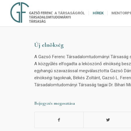
A TÁRSASÁGRÓL
HÍREK
MENTORP
Új elnökség
A Gazsó Ferenc Társadalomtudományi Társaság sik
A közgyűlés elfogadta a leköszönő elnökség besz
egyhangú szavazással megválasztotta Gazsó Dánie
elnökségi tagoknak, Békés Zoltánt, Gazsó L. Feren
Társadalomtudományi Társaság tagjai Dr. Bihari Mihá
Bejegyzés megosztása