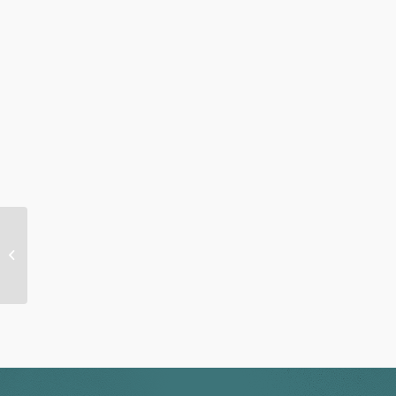
Laki László (2021): A „színlelt“
szocializmusból a „színlelt“
kapitalizmusba....