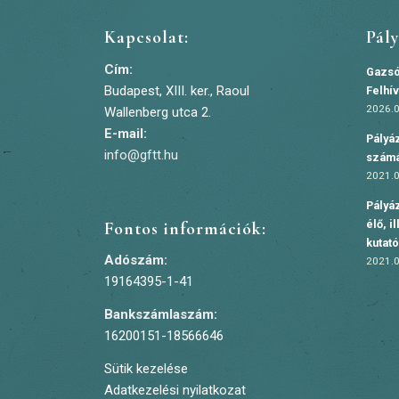
Kapcsolat:
Pál
Cím:
Gazsó
Budapest, XIII. ker., Raoul
Felhí
2026.0
Wallenberg utca 2.
E-mail:
Pályáz
info@gftt.hu
szám
2021.0
Pályáz
élő, i
Fontos információk:
kutat
Adószám:
2021.0
19164395-1-41
Bankszámlaszám:
16200151-18566646
Sütik kezelése
Adatkezelési nyilatkozat