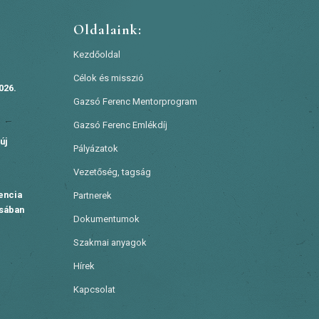
Oldalaink:
Kezdőoldal
Célok és misszió
026.
Gazsó Ferenc Mentorprogram
Gazsó Ferenc Emlékdíj
új
Pályázatok
Vezetőség, tagság
encia
Partnerek
ásában
Dokumentumok
Szakmai anyagok
Hírek
Kapcsolat