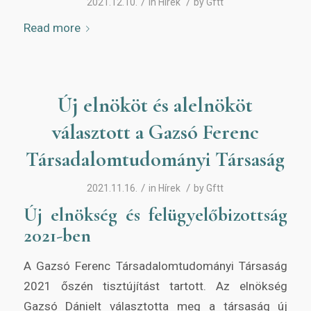
/
/
2021.12.10.
in
Hírek
by
Gftt
Read more
Új elnököt és alelnököt
választott a Gazsó Ferenc
Társadalomtudományi Társaság
/
/
2021.11.16.
in
Hírek
by
Gftt
Új elnökség és felügyelőbizottság
2021-ben
A Gazsó Ferenc Társadalomtudományi Társaság
2021 őszén tisztújítást tartott. Az elnökség
Gazsó Dánielt választotta meg a társaság új