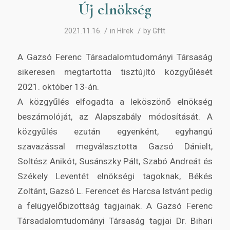
Új elnökség
/
/
2021.11.16.
in
Hírek
by
Gftt
A Gazsó Ferenc Társadalomtudományi Társaság
sikeresen megtartotta tisztújító közgyűlését
2021. október 13-án.
A közgyűlés elfogadta a leköszönő elnökség
beszámolóját, az Alapszabály módosítását. A
közgyűlés ezután egyenként, egyhangú
szavazással megválasztotta Gazsó Dánielt,
Soltész Anikót, Susánszky Pált, Szabó Andreát és
Székely Leventét elnökségi tagoknak, Békés
Zoltánt, Gazsó L. Ferencet és Harcsa Istvánt pedig
a felügyelőbizottság tagjainak. A Gazsó Ferenc
Társadalomtudományi Társaság tagjai Dr. Bihari