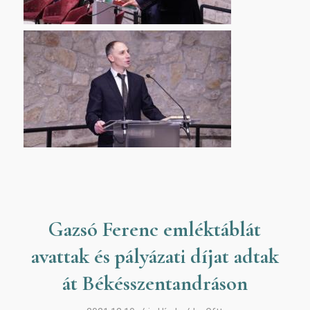
Gazsó Ferenc emléktáblát
avattak és pályázati díjat adtak
át Békésszentandráson