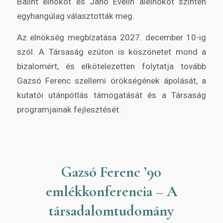
Bálint elnököt és Janó Evelin alelnököt szintén
egyhangúlag választották meg.
Az elnökség megbízatása 2027. december 10-ig
szól. A Társaság ezúton is köszönetet mond a
bizalomért, és elkötelezetten folytatja tovább
Gazsó Ferenc szellemi örökségének ápolását, a
kutatói utánpótlás támogatását és a Társaság
programjainak fejlesztését.
Gazsó Ferenc ’90
emlékkonferencia – A
társadalomtudomány