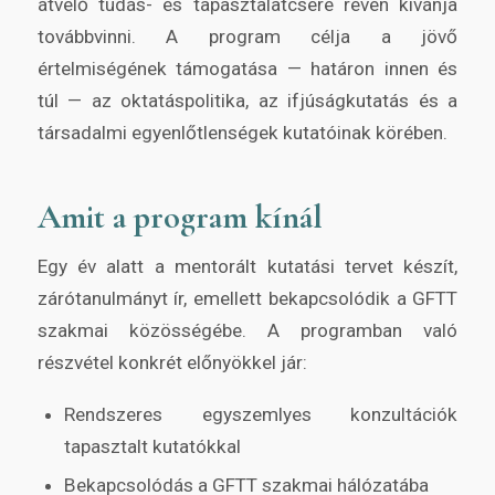
átvelő tudás- és tapasztalatcsere révén kívánja
továbbvinni. A program célja a jövő
értelmiségének támogatása — határon innen és
túl — az oktatáspolitika, az ifjúságkutatás és a
társadalmi egyenlőtlenségek kutatóinak körében.
Amit a program kínál
Egy év alatt a mentorált kutatási tervet készít,
zárótanulmányt ír, emellett bekapcsolódik a GFTT
szakmai közösségébe. A programban való
részvétel konkrét előnyökkel jár:
Rendszeres egyszemlyes konzultációk
tapasztalt kutatókkal
Bekapcsolódás a GFTT szakmai hálózatába