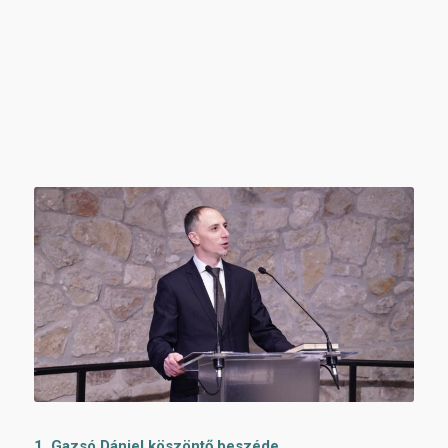
1. Gazsó Dániel köszöntő beszéde