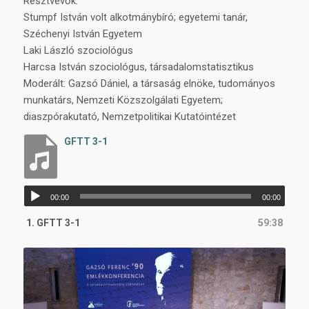
Résztvevők:
Stumpf István volt alkotmánybíró; egyetemi tanár,
Széchenyi István Egyetem
Laki László szociológus
Harcsa István szociológus, társadalomstatisztikus
Moderált: Gazsó Dániel, a társaság elnöke, tudományos
munkatárs, Nemzeti Közszolgálati Egyetem;
diaszpórakutató, Nemzetpolitikai Kutatóintézet
GFTT 3-1
Audió
00:00
00:00
lejátszó
1.
GFTT 3-1
59:38