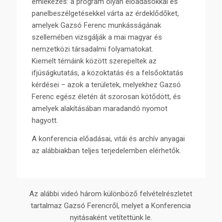
emlékezés: a program olyan előadásokkal és
panelbeszélgetésekkel várta az érdeklődőket,
amelyek Gazsó Ferenc munkásságának
szellemében vizsgálják a mai magyar és
nemzetközi társadalmi folyamatokat.
Kiemelt témáink között szerepeltek az
ifjúságkutatás, a közoktatás és a felsőoktatás
kérdései – azok a területek, melyekhez Gazsó
Ferenc egész életén át szorosan kötődött, és
amelyek alakításában maradandó nyomot
hagyott.
A konferencia előadásai, vitái és archív anyagai
az alábbiakban teljes terjedelemben elérhetők.
Az alábbi videó három különböző felvételrészletet
tartalmaz Gazsó Ferencről, melyet a Konferencia
nyitásaként vetítettünk le.