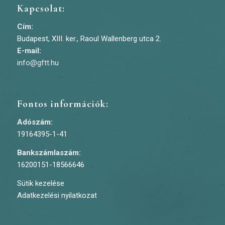
Kapcsolat:
Cím:
Budapest, XIII. ker., Raoul Wallenberg utca 2.
E-mail:
info@gftt.hu
Fontos információk:
Adószám:
19164395-1-41
Bankszámlaszám:
16200151-18566646
Sütik kezelése
Adatkezelési nyilatkozat