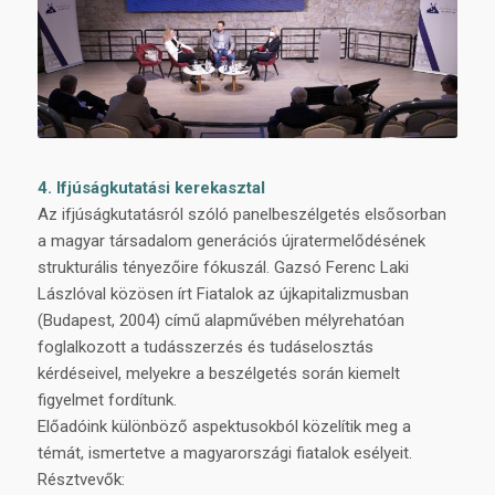
4. Ifjúságkutatási kerekasztal
Az ifjúságkutatásról szóló panelbeszélgetés elsősorban
a magyar társadalom generációs újratermelődésének
strukturális tényezőire fókuszál. Gazsó Ferenc Laki
Lászlóval közösen írt Fiatalok az újkapitalizmusban
(Budapest, 2004) című alapművében mélyrehatóan
foglalkozott a tudásszerzés és tudáselosztás
kérdéseivel, melyekre a beszélgetés során kiemelt
figyelmet fordítunk.
Előadóink különböző aspektusokból közelítik meg a
témát, ismertetve a magyarországi fiatalok esélyeit.
Résztvevők: