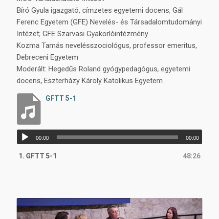
Bíró Gyula igazgató, címzetes egyetemi docens, Gál
Ferenc Egyetem (GFE) Nevelés- és Társadalomtudományi
Intézet; GFE Szarvasi Gyakorlóintézmény
Kozma Tamás nevelésszociológus, professor emeritus,
Debreceni Egyetem
Moderált: Hegedűs Roland gyógypedagógus, egyetemi
docens, Eszterházy Károly Katolikus Egyetem
GFTT 5-1
Audió
00:00
00:00
lejátszó
1.
GFTT 5-1
48:26