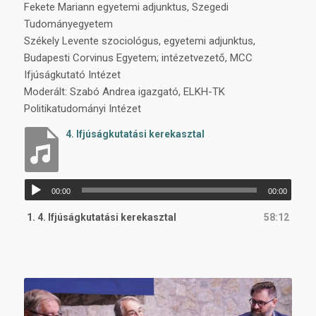
Fekete Mariann egyetemi adjunktus, Szegedi
Tudományegyetem
Székely Levente szociológus, egyetemi adjunktus,
Budapesti Corvinus Egyetem; intézetvezető, MCC
Ifjúságkutató Intézet
Moderált: Szabó Andrea igazgató, ELKH-TK
Politikatudományi Intézet
4. Ifjúságkutatási kerekasztal
Audió
00:00
00:00
lejátszó
1.
4. Ifjúságkutatási kerekasztal
58:12