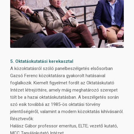
5. Oktatáskutatási kerekasztal
A közoktatásról szóló panelbeszélgetés elsősorban
Gazsó Ferenc közoktatásra gyakorolt hatásaival
foglalkozik. Kiemelt figyelmet fordít az Oktatáskutató
Intézet létrejöttére, amely máig meghatározó szerepet
tölt be a hazai oktatáskutatásban. A beszélgetés során
szó esik továbbá az 1985-ös oktatási törvény
jelentőségéről, valamint a modern közoktatás kihívásairól.
Résztvevők:
Halász Gábor professor emeritus, ELTE; vezető kutató,
MCC Tanuláskutató Intézet