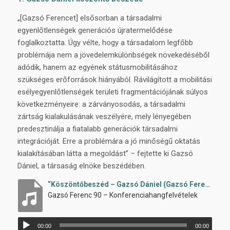
„[Gazsó Ferencet] elsősorban a társadalmi
egyenlőtlenségek generációs újratermelődése
foglalkoztatta. Úgy vélte, hogy a társadalom legfőbb
problémája nem a jövedelemkülönbségek növekedéséből
adódik, hanem az egyének státusmobilitásához
szükséges erőforrások hiányából. Rávilágított a mobilitási
esélyegyenlőtlenségek területi fragmentációjának súlyos
következményeire: a zárványosodás, a társadalmi
zártság kialakulásának veszélyére, mely lényegében
predesztinálja a fiatalabb generációk társadalmi
integrációját. Erre a problémára a jó minőségű oktatás
kialakításában látta a megoldást”
– fejtette ki Gazsó
Dániel, a társaság elnöke beszédében.
“Köszöntőbeszéd – Gazsó Dániel (Gazsó Ferenc 90 konferencia, 2022)”
Gazsó Ferenc 90 – Konferenciahangfelvételek
Audió
00:00
00:00