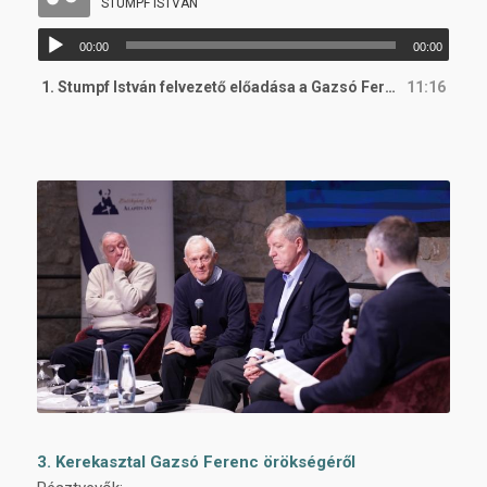
STUMPF ISTVÁN
Audió
00:00
00:00
lejátszó
1. Stumpf István felvezető előadása a Gazsó Ferenc 90 konferencián
11:16
3. Kerekasztal Gazsó Ferenc örökségéről