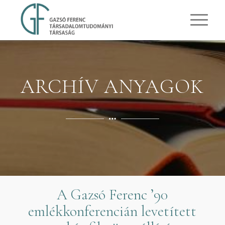
ARCHÍV ANYAGOK
A Gazsó Ferenc ’90
emlékkonferencián levetített