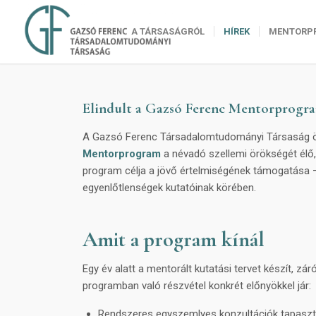
A TÁRSASÁGRÓL
HÍREK
MENTORP
Elindult a Gazsó Ferenc Mentorprogram 
A Gazsó Ferenc Társadalomtudományi Társaság ör
Mentorprogram
a névadó szellemi örökségét élő,
program célja a jövő értelmiségének támogatása — 
egyenlőtlenségek kutatóinak körében.
Amit a program kínál
Egy év alatt a mentorált kutatási tervet készít, 
programban való részvétel konkrét előnyökkel jár:
Rendszeres egyszemlyes konzultációk tapaszta