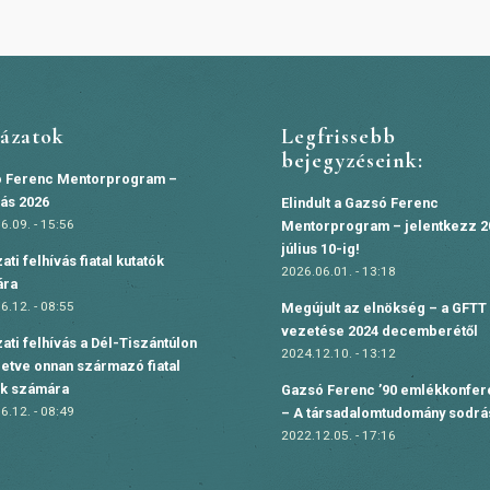
yázatok
Legfrissebb
bejegyzéseink:
 Ferenc Mentorprogram –
vás 2026
Elindult a Gazsó Ferenc
6.09. - 15:56
Mentorprogram – jelentkezz 2
július 10-ig!
ati felhívás fiatal kutatók
2026.06.01. - 13:18
ára
6.12. - 08:55
Megújult az elnökség – a GFTT 
vezetése 2024 decemberétől
ati felhívás a Dél-Tiszántúlon
2024.12.10. - 13:12
lletve onnan származó fiatal
ók számára
Gazsó Ferenc ’90 emlékkonfer
6.12. - 08:49
– A társadalomtudomány sodr
2022.12.05. - 17:16