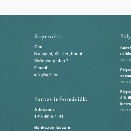
Kapcsolat:
Pál
Cím:
Gazsó
Budapest, XIII. ker., Raoul
Felhí
2026.0
Wallenberg utca 2.
E-mail:
Pályáz
info@gftt.hu
szám
2021.0
Pályáz
élő, i
Fontos információk:
kutat
Adószám:
2021.0
19164395-1-41
Bankszámlaszám: