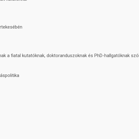
értekesébén
 a fiatal kutatóknak, doktoranduszoknak és PhD-hallgatóknak szól,
áspolitika