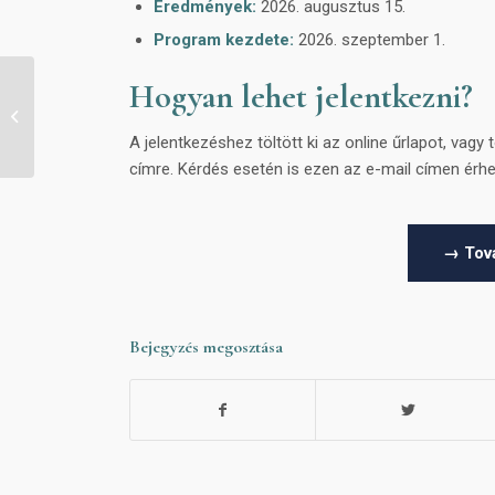
Eredmények:
2026. augusztus 15.
Program kezdete:
2026. szeptember 1.
Hogyan lehet jelentkezni?
Megújult az elnökség – a GFTT új
vezetése 2024 decemberétől
A jelentkezéshez töltött ki az online űrlapot, vagy 
címre. Kérdés esetén is ezen az e-mail címen érhe
→ Tová
Bejegyzés megosztása