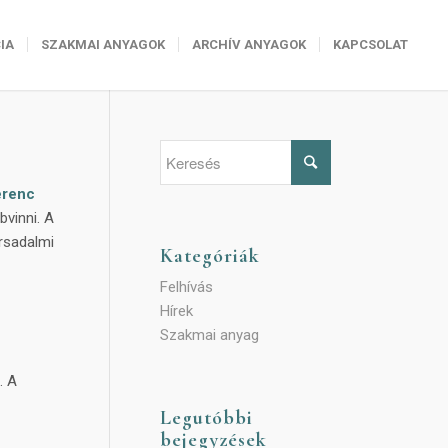
IA
SZAKMAI ANYAGOK
ARCHÍV ANYAGOK
KAPCSOLAT
erenc
bvinni. A
ársadalmi
Kategóriák
Felhívás
Hírek
Szakmai anyag
. A
Legutóbbi
bejegyzések