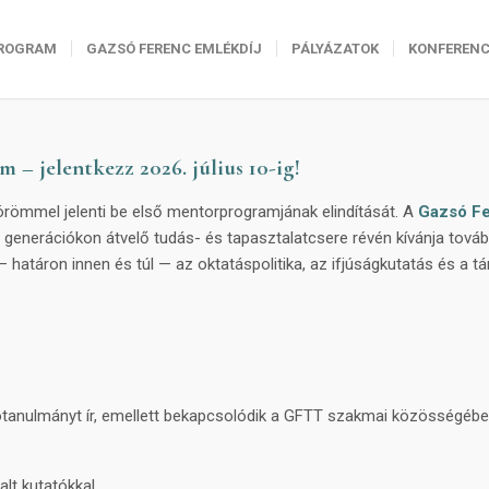
ROGRAM
GAZSÓ FERENC EMLÉKDÍJ
PÁLYÁZATOK
KONFERENC
– jelentkezz 2026. július 10-ig!
ömmel jelenti be első mentorprogramjának elindítását. A
Gazsó F
 generációkon átvelő tudás- és tapasztalatcsere révén kívánja továb
határon innen és túl — az oktatáspolitika, az ifjúságkutatás és a t
zárótanulmányt ír, emellett bekapcsolódik a GFTT szakmai közösségébe
lt kutatókkal