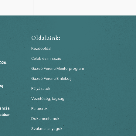
Oldalaink:
Kezdőoldal
Célok és misszió
026.
Gazsó Ferenc Mentorprogram
Gazsó Ferenc Emlékdíj
új
Pályázatok
Vezetőség, tagság
encia
Partnerek
ásában
Dokumentumok
Szakmai anyagok