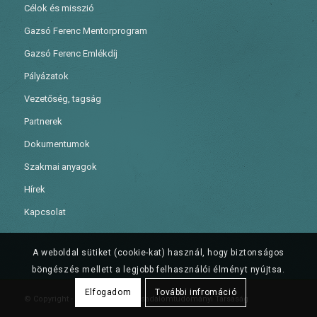
Célok és misszió
Gazsó Ferenc Mentorprogram
Gazsó Ferenc Emlékdíj
Pályázatok
Vezetőség, tagság
Partnerek
Dokumentumok
Szakmai anyagok
Hírek
Kapcsolat
A weboldal sütiket (cookie-kat) használ, hogy biztonságos
böngészés mellett a legjobb felhasználói élményt nyújtsa.
Elfogadom
További infromáció
© Copyright - Gazsó Ferenc Társadalomtudományi Társaság