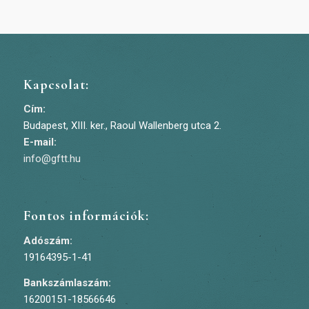
Kapcsolat:
Cím:
Budapest, XIII. ker., Raoul Wallenberg utca 2.
E-mail:
info@gftt.hu
Fontos információk:
Adószám:
19164395-1-41
Bankszámlaszám:
16200151-18566646