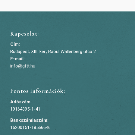
Kapcsolat:
Cím:
Budapest, XIII. ker., Raoul Wallenberg utca 2.
E-mail:
info@gftt.hu
Fontos információk:
Adószám:
19164395-1-41
Bankszámlaszám:
16200151-18566646