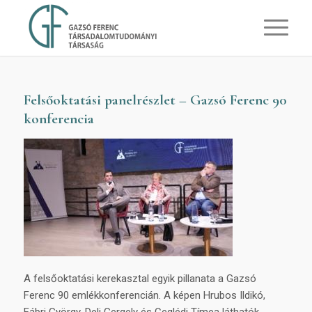
Felsőoktatási panelrészlet – Gazsó Ferenc 90
konferencia
A felsőoktatási kerekasztal egyik pillanata a Gazsó
Ferenc 90 emlékkonferencián. A képen Hrubos Ildikó,
Fábri György, Deli Gergely és Ceglédi Tímea láthatók,