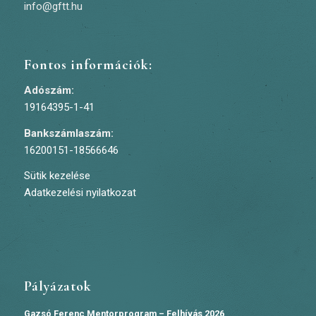
info@gftt.hu
Fontos információk:
Adószám:
19164395-1-41
Bankszámlaszám:
16200151-18566646
Sütik kezelése
Adatkezelési nyilatkozat
Pályázatok
Gazsó Ferenc Mentorprogram – Felhívás 2026