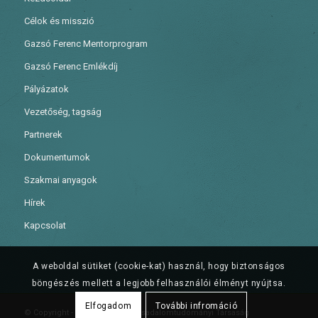
Célok és misszió
Gazsó Ferenc Mentorprogram
Gazsó Ferenc Emlékdíj
Pályázatok
Vezetőség, tagság
Partnerek
Dokumentumok
Szakmai anyagok
Hírek
Kapcsolat
A weboldal sütiket (cookie-kat) használ, hogy biztonságos
böngészés mellett a legjobb felhasználói élményt nyújtsa.
Elfogadom
További infromáció
© Copyright - Gazsó Ferenc Társadalomtudományi Társaság